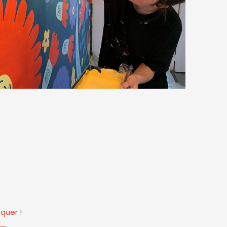
quer
!