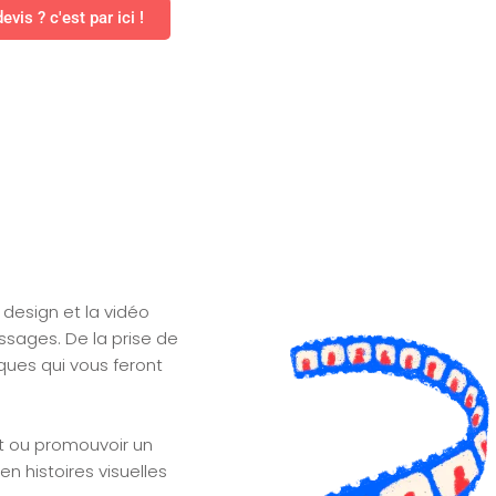
evis ? c'est par ici !
esign et la vidéo
ssages. De la prise de
ques qui vous feront
it ou promouvoir un
n histoires visuelles