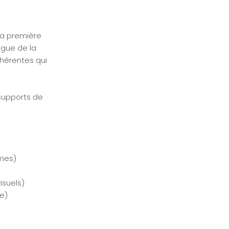
 la première
ngue de la
hérentes qui
 supports de
mes)
isuels)
ue)