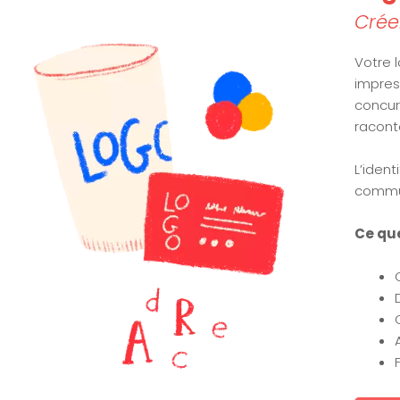
Crée
Votre 
impres
concur
raconte
L’ident
commun
Ce que