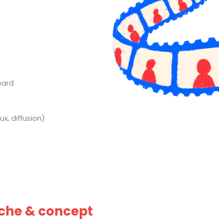
oard
x, diffusion)
iche & concept