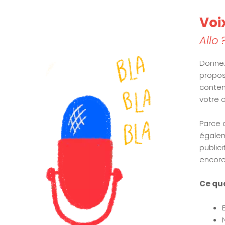
Voi
Allo 
Donnez
propos
conten
votre 
Parce 
égalem
public
encore
Ce que