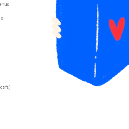
tenus
e.
tifs)