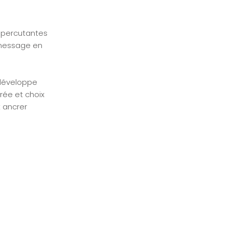
s percutantes
e message en
 développe
rée et choix
t ancrer