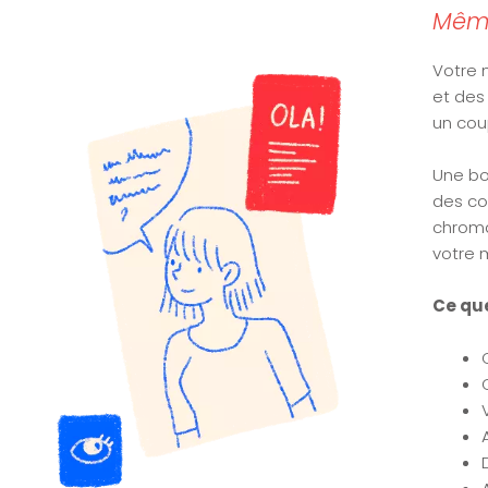
Même
Votre 
et des
un coup
Une bo
des con
chroma
votre 
Ce que