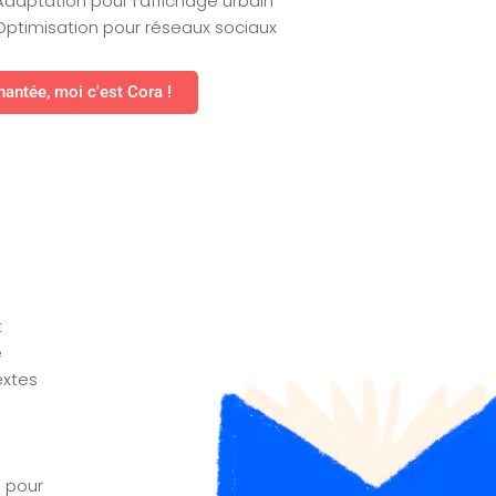
Adaptation pour l’affichage urbain
Optimisation pour réseaux sociaux
antée, moi c'est Cora !
t
e
extes
e pour