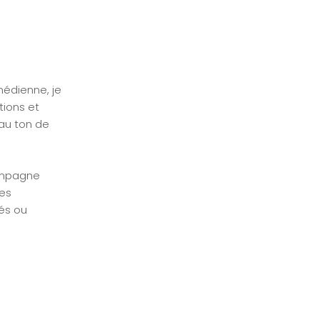
médienne, je
tions et
 au ton de
compagne
tes
sés ou