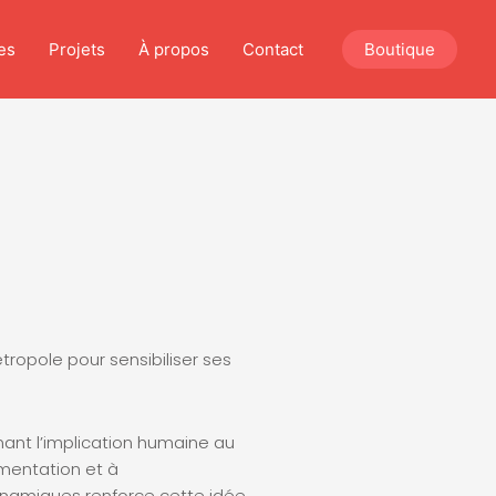
es
Projets
À propos
Contact
Boutique
étropole pour sensibiliser ses
ant l’implication humaine au
mentation et à
dynamiques renforce cette idée