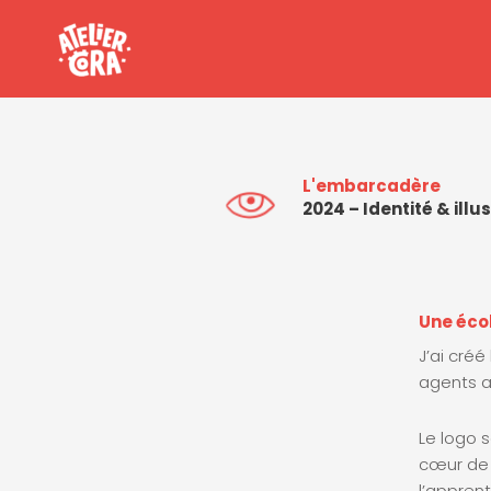
Aller
au
contenu
L'embarcadère
2024 – Identité & illu
Une écol
J’ai créé
agents au
Le logo 
cœur de 
l’appren