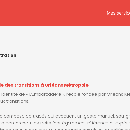
Mes servic
stration
e des transitions à Orléans Métropole
 l’identité de « L’Embarcadère », l’école fondée par Orléans M
x transitions.
se compose de tracés qui évoquent un geste manuel, soulign
la démarche. Ces traits font également référence à l’expéri
tissage par la pratique. La typographie aux pleins et déliés 