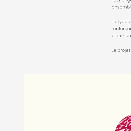
ensemble
La typogr
renforçan
d’authent
Le proje