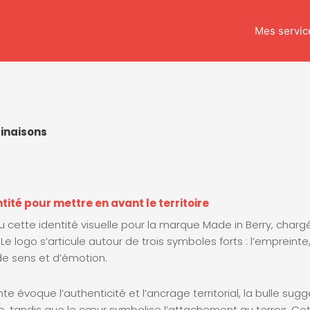
Mes servic
linaisons
tité pour mettre en avant le territoire
u cette identité visuelle pour la marque Made in Berry, charg
 Le logo s’articule autour de trois symboles forts : l’empreinte
de sens et d’émotion.
te évoque l’authenticité et l’ancrage territorial, la bulle su
e, tandis que le cœur symbolise l’attachement au terroir. C