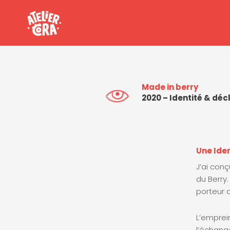
Aller
au
contenu
Made in berry
2020 – Identité & déc
Une Iden
J’ai conç
du Berry.
porteur 
L’emprein
l’échang