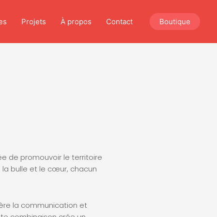
es
Projets
À propos
Contact
Boutique
ée de promouvoir le territoire
, la bulle et le cœur, chacun
ggère la communication et
ette combinaison crée un