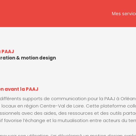
Mes servic
a PAAJ
stration & motion design
en avant la PAAJ
é différents supports de communication pour la PAAJ à Orléan
 locaux en région Centre-Val de Loire. Cette plateforme coll
essionnels avec des aides, des ressources et des outils parta
if favorise l’échange et la mutualisation entre acteurs du terri
ouvoir son utilisation, j’ai développé un motion design explic