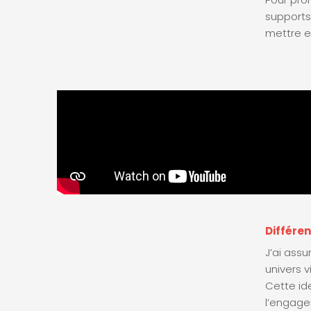
supports
mettre e
Différe
J’ai assu
univers v
Cette id
l’engage