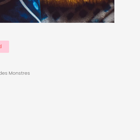
d
e des Monstres