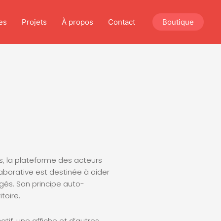
es
Projets
À propos
Contact
Boutique
s, la plateforme des acteurs
aborative est destinée à aider
gés. Son principe auto-
toire.
atif, une affiche et d’autres