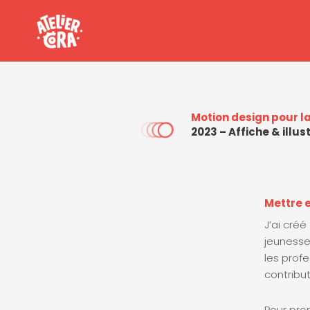
Aller
au
contenu
Motion design pour l
2023 – Affiche & illu
Mettre 
J’ai cré
jeunesse
les prof
contribut
Pour prom